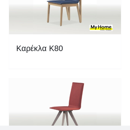
Καρέκλα Κ80