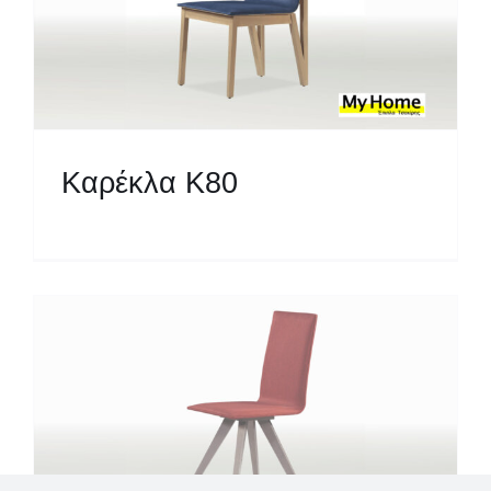
Καρέκλα Κ80