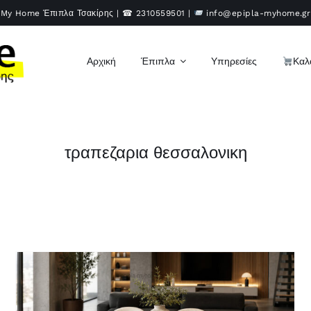
My Home Έπιπλα Τσακίρης | ☎
2310559501
|
info@epipla-myhome.gr
Αρχική
Έπιπλα
Υπηρεσίες
Καλ
τραπεζαρια θεσσαλονικη