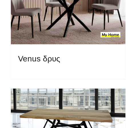
Venus δρυς