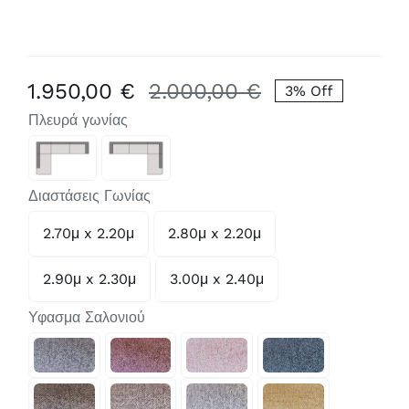
1.950,00
€
2.000,00
€
3% Off
Original
Η
Πλευρά γωνίας
price
τρέχουσα
was:
τιμή

2.000,00 €.
είναι:
Διαστάσεις Γωνίας
1.950,00 €.
2.70μ x 2.20μ
2.80μ x 2.20μ

2.90μ x 2.30μ
3.00μ x 2.40μ
Υφασμα Σαλονιού
