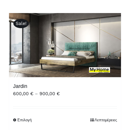
Sale!
Jardin
Price
600,00
€
–
900,00
€
range:
600,00 €
through
Επιλογή
Λεπτομέρειες
900,00 €