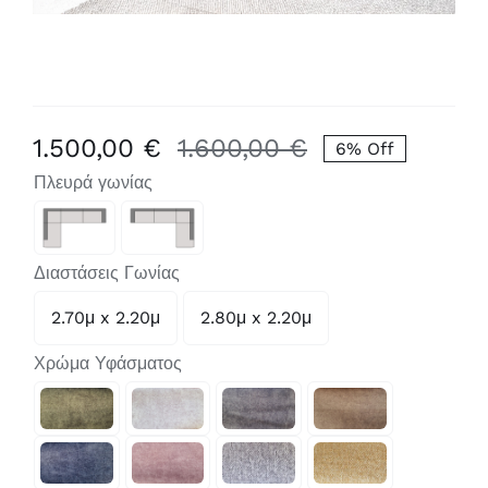
1.500,00
€
1.600,00
€
6% Off
Original
Η
Πλευρά γωνίας
price
τρέχουσα
was:
τιμή

1.600,00 €.
είναι:
Διαστάσεις Γωνίας
1.500,00 €.
2.70μ x 2.20μ
2.80μ x 2.20μ

Χρώμα Υφάσματος
