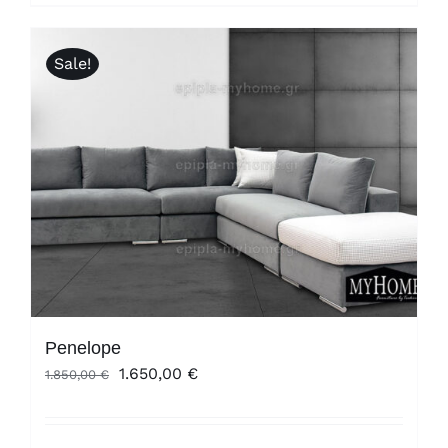
Sale!
Penelope
Original
Η
1.650,00
€
1.850,00
€
price
τρέχουσα
was:
τιμή