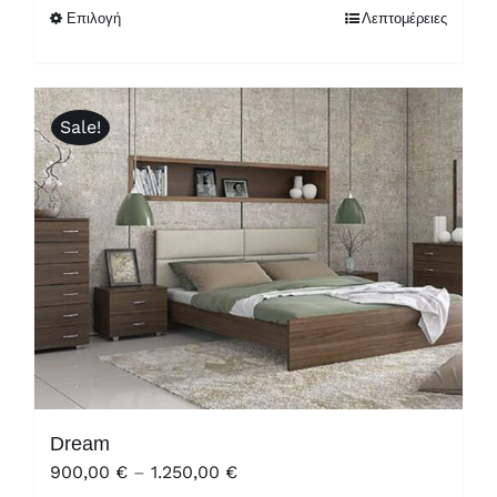
1.850,00 €.
είναι:
Επιλογή
Λεπτομέρειες
1.650,00 €.
Sale!
Dream
Price
900,00
€
–
1.250,00
€