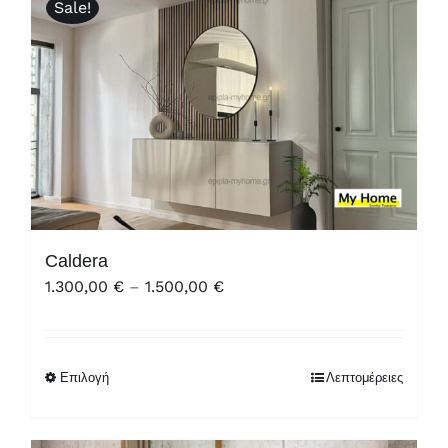
Sale!
Caldera
Price
1.300,00
€
–
1.500,00
€
range:
1.300,00 €
through
Επιλογή
Λεπτομέρειες
1.500,00 €