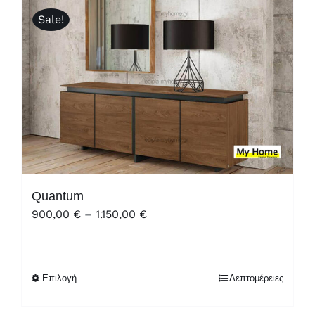
Sale!
Quantum
Price
900,00
€
–
1.150,00
€
range:
900,00 €
through
Επιλογή
Λεπτομέρειες
1.150,00 €