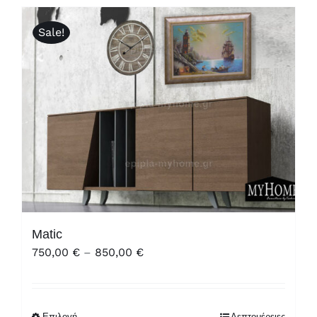
Sale!
Matic
Price
750,00
€
–
850,00
€
range:
750,00 €
through
Επιλογή
Λεπτομέρειες