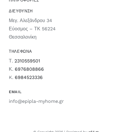
ΠΛΗΡΟΦΟΡΙΕΣ
ΔΙΕΥΘΥΝΣΗ
Μεγ. Αλεξάνδρου 34
Εύοσμος – ΤΚ 56224
Θεσσαλονίκη
ΤΗΛΕΦΩΝΑ
Τ.
2310559501
Κ.
6976808866
K.
6984523336
EMAIL
info@epipla-myhome.gr
© Copyright 2026 | Designed by
e64.gr