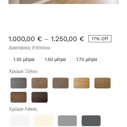
Price
1.000,00
€
–
1.250,00
€
17% Off
range:
Διαστάσεις Επίπλου
1.000,00 €
1.30 μέτρα
1.50 μέτρα
1.70 μέτρα

through
1.250,00 €
Χρώμα Ξύλου

Χρώμα Λάκας
