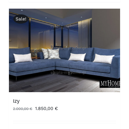
Sale!
Izy
Original
Η
1.850,00
€
2.000,00
€
price
τρέχουσα
was:
τιμή