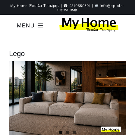
Μετάβαση
My Home Έπιπλα Τσακίρης | ☎
2310559501
|
info@epipla-
myhome.gr
στο
περιεχόμενο
MENU
Αρχική
Lego
Έπιπλα
Υπηρεσίες
Καλάθι – Ταμείο
Επικοινωνία