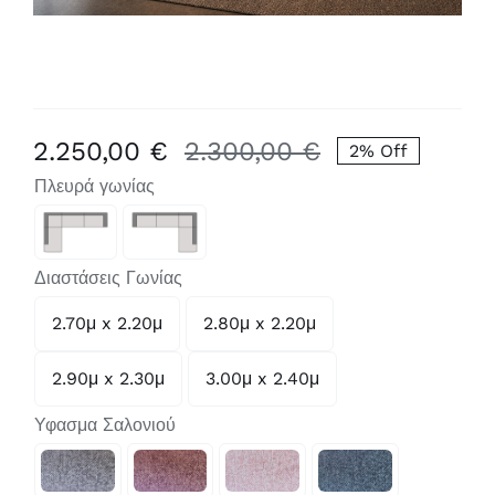
2.250,00
€
2.300,00
€
2% Off
Original
Η
Πλευρά γωνίας
price
τρέχουσα
was:
τιμή

2.300,00 €.
είναι:
Διαστάσεις Γωνίας
2.250,00 €.
2.70μ x 2.20μ
2.80μ x 2.20μ

2.90μ x 2.30μ
3.00μ x 2.40μ
Υφασμα Σαλονιού
