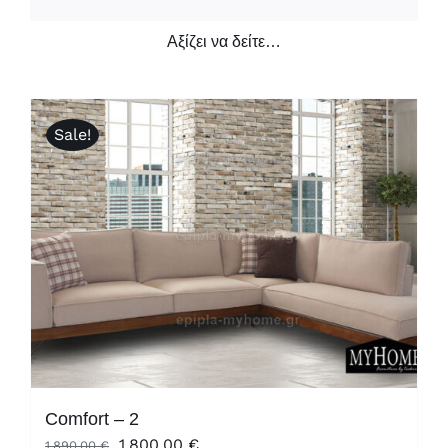
Αξίζει να δείτε…
Sale!
Comfort – 2
Original
Η
1.800,00
€
1.890,00
€