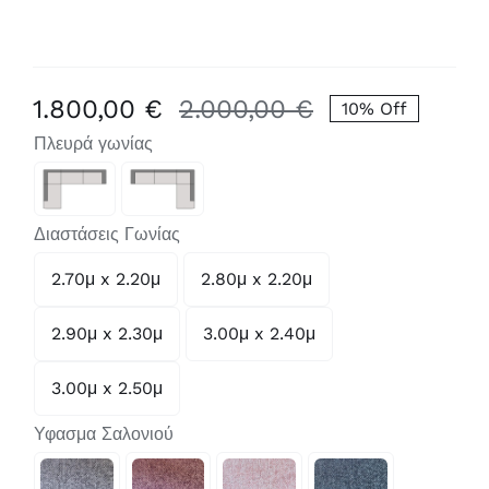
1.800,00
€
2.000,00
€
10% Off
Original
Η
Πλευρά γωνίας
price
τρέχουσα
was:
τιμή

2.000,00 €.
είναι:
Διαστάσεις Γωνίας
1.800,00 €.
2.70μ x 2.20μ
2.80μ x 2.20μ

2.90μ x 2.30μ
3.00μ x 2.40μ
3.00μ x 2.50μ
Υφασμα Σαλονιού
