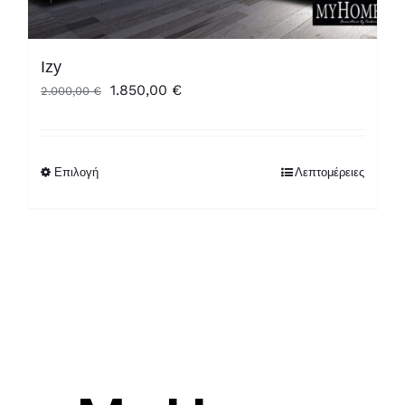
Izy
Original
Η
1.850,00
€
2.000,00
€
price
τρέχουσα
was:
τιμή
2.000,00 €.
είναι:
Επιλογή
Λεπτομέρειες
1.850,00 €.