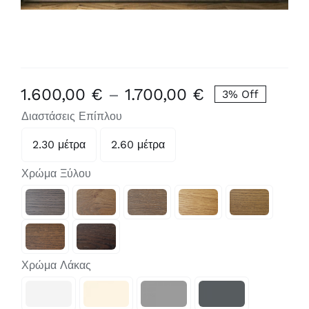
Price
1.600,00
€
–
1.700,00
€
3% Off
range:
Διαστάσεις Επίπλου
1.600,00 €
2.30 μέτρα
2.60 μέτρα

through
1.700,00 €
Χρώμα Ξύλου

Χρώμα Λάκας
