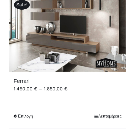
Sale!
Ferrari
Price
1.450,00
€
–
1.650,00
€
range:
1.450,00 €
through
Επιλογή
Λεπτομέρειες
1.650,00 €