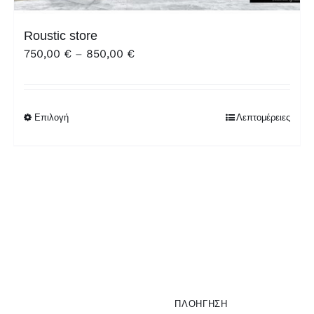
Roustic store
Price
750,00
€
–
850,00
€
range:
750,00 €
through
Επιλογή
Λεπτομέρειες
850,00 €
ΠΛΟΗΓΗΣΗ