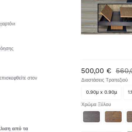
χαρτόνι
νόησης
500,00
€
560
επισκεφθείτε στον
Διαστάσεις Τραπεζιού
0.90μ x 0.90μ
1.

Χρώμα Ξύλου

κλιση από τα