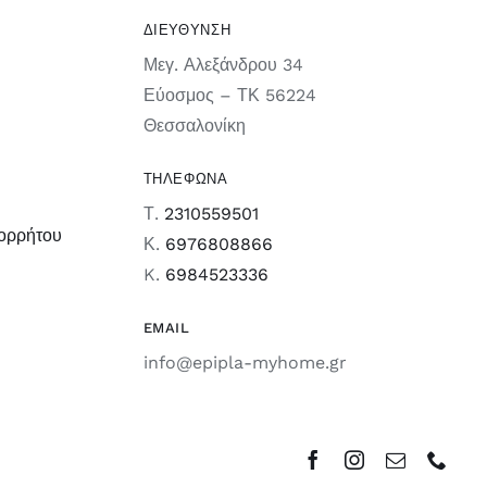
ΔΙΕΥΘΥΝΣΗ
Μεγ. Αλεξάνδρου 34
Εύοσμος – ΤΚ 56224
Θεσσαλονίκη
ΤΗΛΕΦΩΝΑ
Τ.
2310559501
πορρήτου
Κ.
6976808866
K.
6984523336
EMAIL
info@epipla-myhome.gr