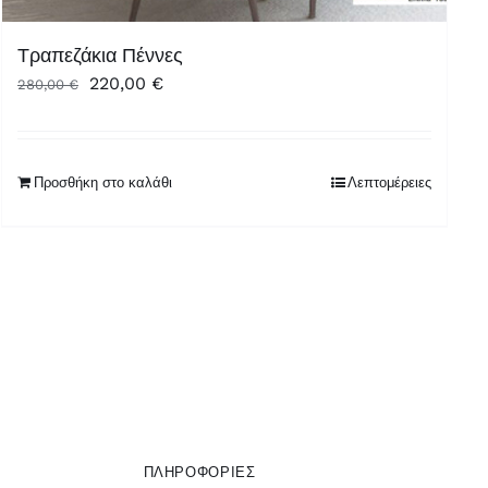
Τραπεζάκια Πέννες
Original
Η
220,00
€
280,00
€
price
τρέχουσα
was:
τιμή
280,00 €.
είναι:
Προσθήκη στο καλάθι
Λεπτομέρειες
220,00 €.
ΠΛΗΡΟΦΟΡΙΕΣ