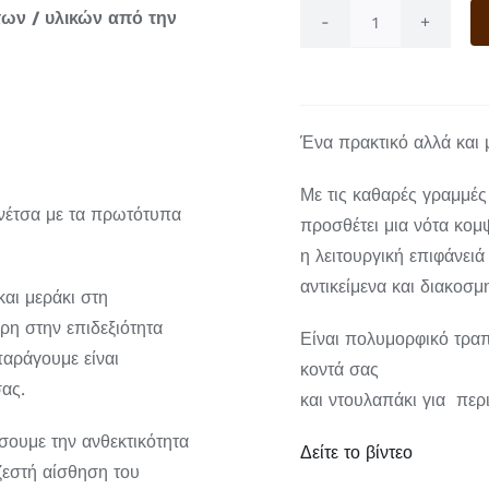
ων / υλικών από την
Τραπεζάκι
Avax
ποσότητα
Ένα πρακτικό αλλά και μ
Με τις καθαρές γραμμές 
ινέτσα με τα πρωτότυπα
προσθέτει μια νότα κομ
η λειτουργική επιφάνειά
αντικείμενα και διακοσμη
αι μεράκι στη
ρη στην επιδεξιότητα
Είναι πολυμορφικό τραπ
παράγουμε είναι
κοντά σας
ας.
και ντουλαπάκι για περι
σουμε την ανθεκτικότητα
Δείτε το βίντεο
 ζεστή αίσθηση του