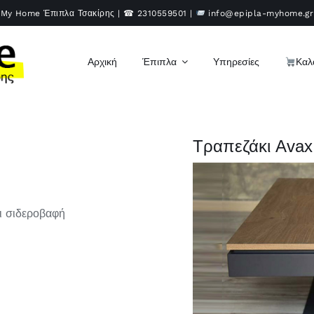
My Home Έπιπλα Τσακίρης | ☎
2310559501
|
info@epipla-myhome.gr
Αρχική
Έπιπλα
Υπηρεσίες
Καλ
Τραπεζάκι Avax
ι σιδεροβαφή