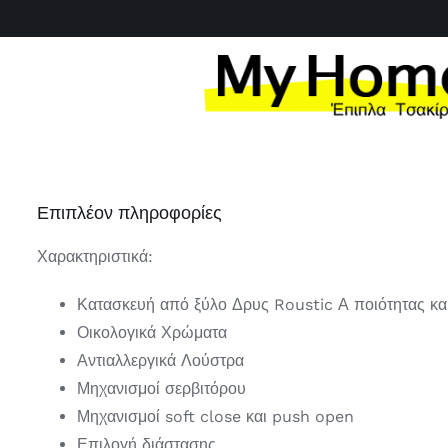
Μετάβαση
στο
περιεχόμενο
Επιπλέον πληροφορίες
Χαρακτηριστικά:
Κατασκευή από ξύλο Δρυς Roustic Α ποιότητας κα
Οικολογικά Χρώματα
Αντιαλλεργικά Λούστρα
Μηχανισμοί σερβιτόρου
Μηχανισμοί soft close και push open
Επιλογή διάστασης