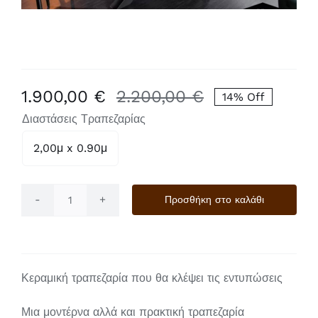
1.900,00
€
2.200,00
€
14% Off
Original
Η
Διαστάσεις Τραπεζαρίας
price
τρέχουσα
was:
τιμή
2,00μ x 0.90μ

2.200,00 €.
είναι:
1.900,00 €.
Προσθήκη στο καλάθι
Κεραμική
Χιαστή
ποσότητα
Κεραμική τραπεζαρία που θα κλέψει τις εντυπώσεις
Μια μοντέρνα αλλά και πρακτική τραπεζαρία