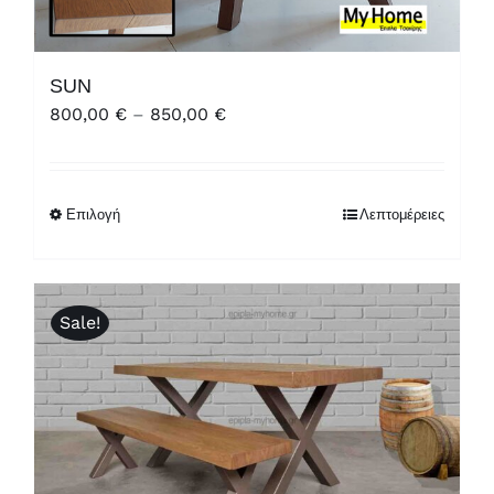
SUN
Price
800,00
€
–
850,00
€
range:
800,00 €
through
Επιλογή
Λεπτομέρειες
850,00 €
Sale!