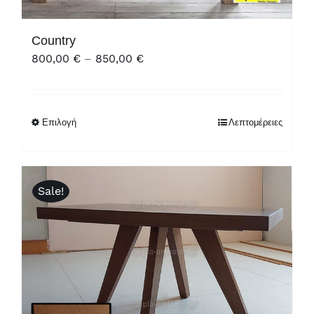
Country
Price
800,00
€
–
850,00
€
range:
800,00 €
through
Επιλογή
Λεπτομέρειες
850,00 €
Sale!