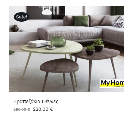
Sale!
Τραπεζάκια Πέννες
Original
Η
220,00
€
280,00
€
price
τρέχουσα
was:
τιμή