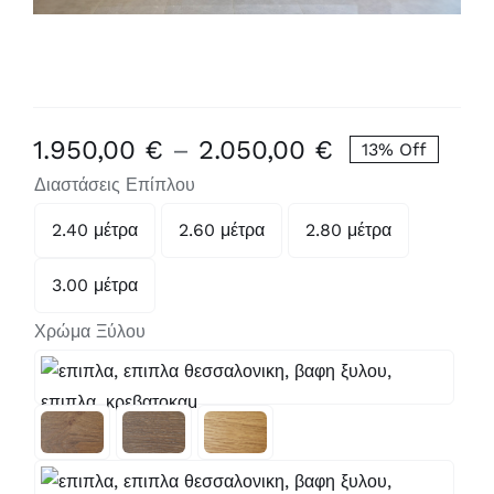
Price
1.950,00
€
–
2.050,00
€
13% Off
range:
Διαστάσεις Επίπλου
1.950,00 €
2.40 μέτρα
2.60 μέτρα
2.80 μέτρα

through
2.050,00 €
3.00 μέτρα

Χρώμα Ξύλου