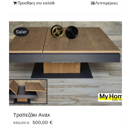
280,00 €.
είναι:
Προσθήκη στο καλάθι
Λεπτομέρειες
220,00 €.
Sale!
Τραπεζάκι Avax
Original
Η
500,00
€
560,00
€
price
τρέχουσα