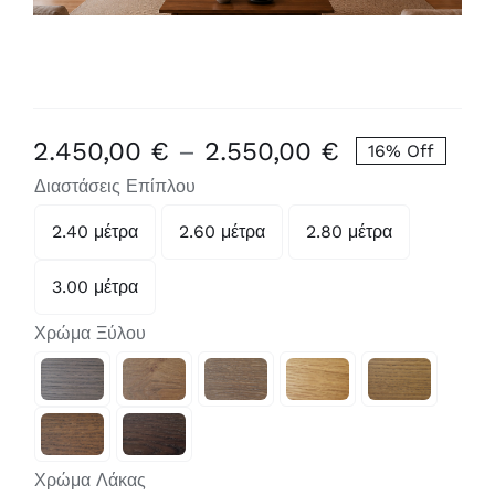
Price
2.450,00
€
–
2.550,00
€
16% Off
range:
Διαστάσεις Επίπλου
2.450,00 €
2.40 μέτρα
2.60 μέτρα
2.80 μέτρα

through
2.550,00 €
3.00 μέτρα
Χρώμα Ξύλου

Χρώμα Λάκας