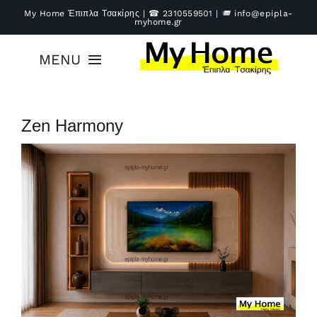
Μετάβαση
My Home Έπιπλα Τσακίρης | ☎
2310559501
|
info@epipla-
myhome.gr
στο
περιεχόμενο
MENU
Αρχική
Zen Harmony
Έπιπλα
Υπηρεσίες
Καλάθι – Ταμείο
Επικοινωνία