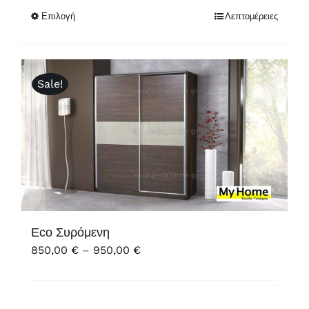
through
Επιλογή
Λεπτομέρειες
1.900,00 €
Sale!
Eco Συρόμενη
Price
850,00
€
–
950,00
€
range:
850,00 €
through