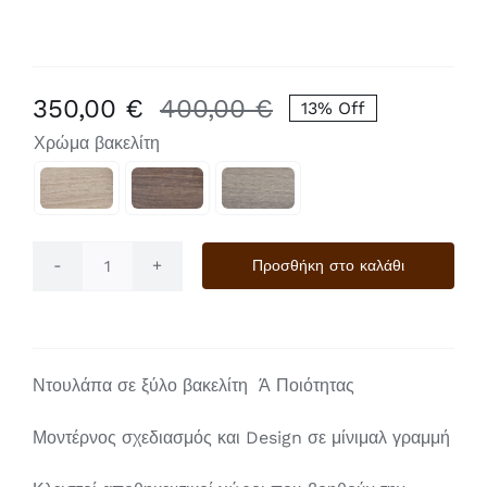
350,00
€
400,00
€
13% Off
Original
Η
Χρώμα βακελίτη
price
τρέχουσα
was:
τιμή

400,00 €.
είναι:
350,00 €.
Προσθήκη στο καλάθι
2φυλλη
ποσότητα
Ντουλάπα σε ξύλο βακελίτη Ά Ποιότητας
Μοντέρνος σχεδιασμός και Design σε μίνιμαλ γραμμή