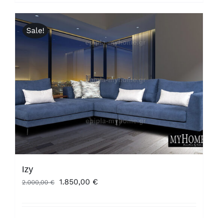
Sale!
Izy
Original
Η
1.850,00
€
2.000,00
€
price
τρέχουσα
was:
τιμή