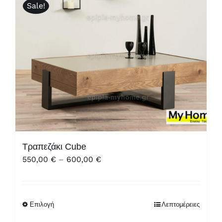
Sale!
Τραπεζάκι Cube
Price
550,00
€
–
600,00
€
range:
550,00 €
through
Επιλογή
Λεπτομέρειες
600,00 €