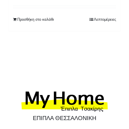
price
τρέχουσα
was:
τιμή
820,00 €.
είναι:
Προσθήκη στο καλάθι
Λεπτομέρειες
650,00 €.
ΕΠΙΠΛΑ ΘΕΣΣΑΛΟΝΙΚΗ