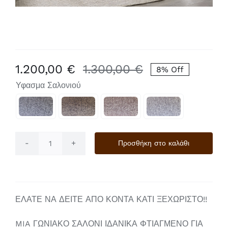
1.200,00
€
1.300,00
€
8% Off
Original
Η
Υφασμα Σαλονιού
price
τρέχουσα
was:
τιμή

1.300,00 €.
είναι:
1.200,00 €.
Προσθήκη στο καλάθι
Soledo
ποσότητα
ΕΛΑΤΕ ΝΑ ΔΕΙΤΕ ΑΠΟ ΚΟΝΤΑ ΚΑΤΙ ΞΕΧΩΡΙΣΤΟ!!
MIA ΓΩΝΙΑΚΟ ΣΑΛΟΝΙ ΙΔΑΝΙΚΑ ΦΤΙΑΓΜΕΝΟ ΓΙΑ